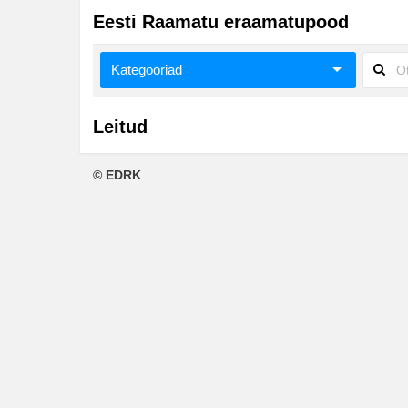
Eesti Raamatu eraamatupood
Kategooriad
Ajalugu
Leitud
Ajalugu/sõjandus
© EDRK
Biograafiad ja memuaarid
Eesti autorid
Eneseabi ja vaimsus
Fantaasia
Ilukirjandus
Klassika
Krimilood