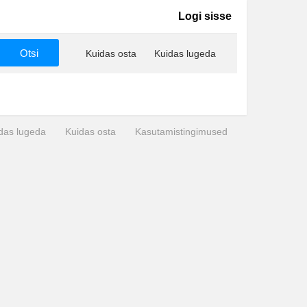
Logi sisse
Kuidas osta
Kuidas lugeda
das lugeda
Kuidas osta
Kasutamistingimused