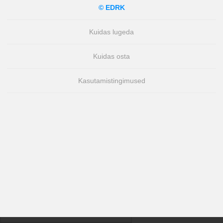
© EDRK
Klassika
Kuidas lugeda
Krimilood
Kuidas osta
Kriminaalromaanid ja põnevikud
Kasutamistingimused
Lasteraamatud
Reisimine
Romantika
Tervis ja elustiil
Ulme
Väliskirjandus