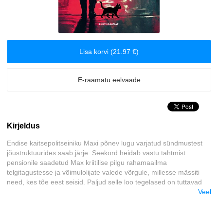
Klassika
Krimilood
Lisa korvi (21.97 €)
Kriminaalromaanid ja põnevikud
E-raamatu eelvaade
Lasteraamatud
Reisimine
Kirjeldus
Romantika
Endise kaitsepolitseiniku Maxi põnev lugu varjatud sündmustest
jõustruktuurides saab järje. Seekord heidab vastu tahtmist
Tervis ja elustiil
pensionile saadetud Max kriitilise pilgu rahamaailma
telgitagustesse ja võimulolijate valede võrgule, millesse mässiti
Ulme
need, kes tõe eest seisid. Paljud selle loo tegelased on tuttavad
tema eelmisest romaanist „Sündikaat“ (2024), aga lisandub ka
Veel
uusi põnevaid tegijaid. Olgugi et tegelased ja sündmused selleski
Väliskirjandus
loos on välja mõeldud, ei kahtle lugeja, et just nii võis kõik olla