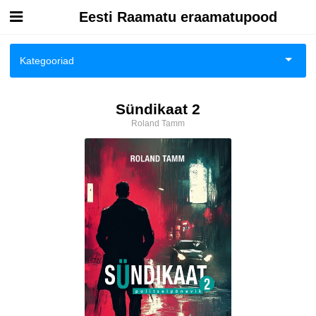
Eesti Raamatu eraamatupood
Esileht
Kategooriad
Logi sisse
Ajalugu
Sündikaat 2
Kuidas osta
Roland Tamm
Ajalugu/sõjandus
Kuidas lugeda
Biograafiad ja memuaarid
Eesti autorid
Eneseabi ja vaimsus
Fantaasia
Ilukirjandus