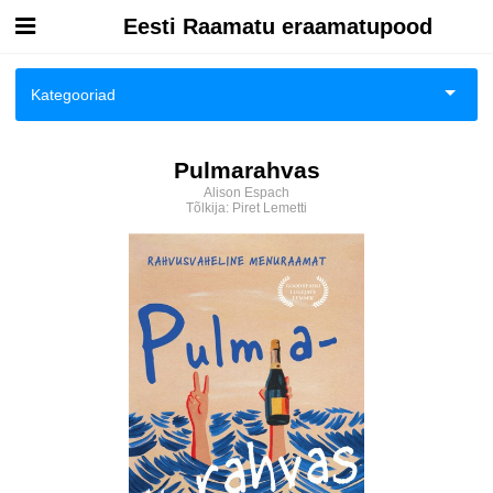
Eesti Raamatu eraamatupood
Esileht
Kategooriad
Logi sisse
Ajalugu
Pulmarahvas
Kuidas osta
Alison Espach
Ajalugu/sõjandus
Tõlkija:
Piret Lemetti
Kuidas lugeda
Biograafiad ja memuaarid
Eesti autorid
Eneseabi ja vaimsus
Fantaasia
Ilukirjandus