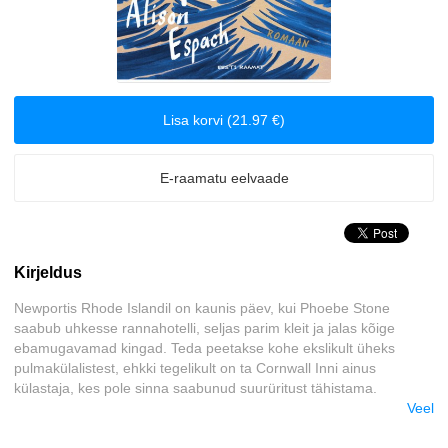
Klassika
Krimilood
Lisa korvi (21.97 €)
Kriminaalromaanid ja põnevikud
Lasteraamatud
E-raamatu eelvaade
Reisimine
Kirjeldus
Romantika
Newportis Rhode Islandil on kaunis päev, kui Phoebe Stone
Tervis ja elustiil
saabub uhkesse rannahotelli, seljas parim kleit ja jalas kõige
ebamugavamad kingad. Teda peetakse kohe ekslikult üheks
pulmakülalistest, ehkki tegelikult on ta Cornwall Inni ainus
Ulme
külastaja, kes pole sinna saabunud suurüritust tähistama.
Veel
Väliskirjandus
Phoebe on selles hotellis viibimisest unistanud aastaid. Ta lootis
seal koos abikaasaga austreid avada ja päikeseloojangul