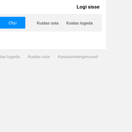
Logi sisse
Kuidas osta
Kuidas lugeda
das lugeda
Kuidas osta
Kasutamistingimused