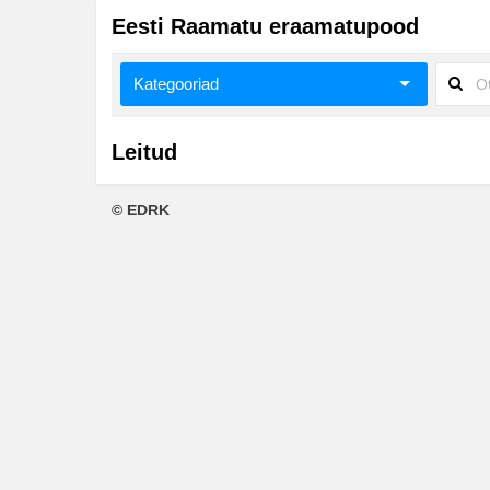
Eesti Raamatu eraamatupood
Kategooriad
Ajalugu
Leitud
Ajalugu/sõjandus
© EDRK
Biograafiad ja memuaarid
Eesti autorid
Eneseabi ja vaimsus
Fantaasia
Ilukirjandus
Klassika
Krimilood