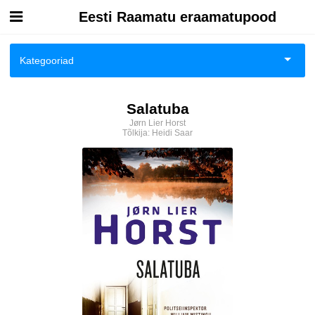
Eesti Raamatu eraamatupood
Esileht
Kategooriad
Logi sisse
Ajalugu
Salatuba
Kuidas osta
Jørn Lier Horst
Ajalugu/sõjandus
Tõlkija:
Heidi Saar
Kuidas lugeda
Biograafiad ja memuaarid
Eesti autorid
Eneseabi ja vaimsus
Fantaasia
Ilukirjandus