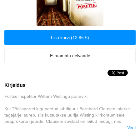
Klassika
Krimilood
Lisa korvi (12.85 €)
Kriminaalromaanid ja põnevikud
Lasteraamatud
E-raamatu eelvaade
Reisimine
Kirjeldus
Romantika
Politseiinspektor William Wistingu põnevik.
Tervis ja elustiil
Kui Töölispartei lugupeetud juhtfiguur Bernhard Clausen infarkti
tagajärjel sureb, siis kutsutakse uurija Wisting kiirkohtumisele
Ulme
peaprokuröri juurde. Clauseni suvilast on leitud midagi, mis
kuidagi ei passi kokku Clauseni tubli ja kristallpuhta poliitiku
Veel
Väliskirjandus
kuvandiga. Ohus võivad olla riiklikud huvid ning juhtumit peab
uurima varjatult avalikkuse ja ajakirjanduse eest. Lisaks paarile