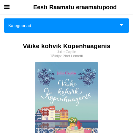
Eesti Raamatu eraamatupood
Esileht
Kategooriad
Logi sisse
Ajalugu
Väike kohvik Kopenhaagenis
Kuidas osta
Julie Caplin
Ajalugu/sõjandus
Tõlkija:
Piret Lemetti
Kuidas lugeda
Biograafiad ja memuaarid
Eesti autorid
Eneseabi ja vaimsus
Fantaasia
Ilukirjandus