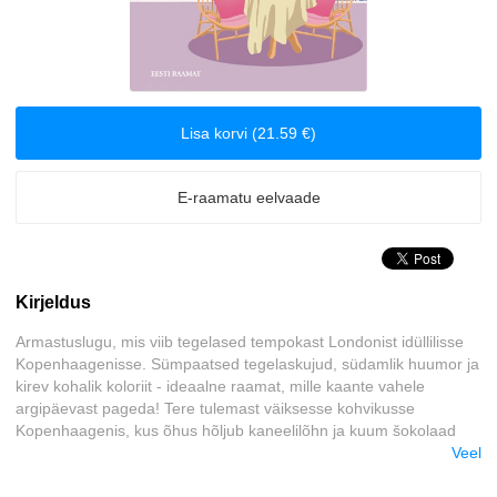
Klassika
Krimilood
Lisa korvi (21.59 €)
Kriminaalromaanid ja põnevikud
Lasteraamatud
E-raamatu eelvaade
Reisimine
Kirjeldus
Romantika
Armastuslugu, mis viib tegelased tempokast Londonist idüllilisse
Tervis ja elustiil
Kopenhaagenisse. Sümpaatsed tegelaskujud, südamlik huumor ja
kirev kohalik koloriit - ideaalne raamat, mille kaante vahele
argipäevast pageda! Tere tulemast väiksesse kohvikusse
Ulme
Kopenhaagenis, kus õhus hõljub kaneelilõhn ja kuum šokolaad
sametiselt kurku paitab.
Veel
Väliskirjandus
Reklaamiagent Kate Sinclair elab Londonis elu, mida arvab end