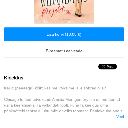
Klassika
Krimilood
Lisa korvi (18.08 €)
Kriminaalromaanid ja põnevikud
Lasteraamatud
E-raamatu eelvaade
Reisimine
Kirjeldus
Romantika
Kallid (peaaegu) kõik: kas me võiksime jälle sõbrad olla?
Tervis ja elustiil
Chicago tuntud advokaadi Amelia Montgomery elu on muutunud
üsna keeruliseks. Ta vallandati töölt, kuna ta keeldus oma
Ulme
põhimõtteid tähtsale juhtumile ohvriks toomast. Pealekauba andis
ta mõjukale isikule hoobi näkku, sest too tegi tema
Veel
Väliskirjandus
arvamusavalduse peale naistevihkajaliku märkuse (see polnud
Amelia hiilgehetk). Jättes selja taha karjääri, mis seni oli andnud