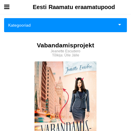
Eesti Raamatu eraamatupood
Esileht
Kategooriad
Logi sisse
Ajalugu
Vabandamisprojekt
Kuidas osta
Jeanette Escudero
Ajalugu/sõjandus
Tõlkija:
Ülle Jälle
Kuidas lugeda
Biograafiad ja memuaarid
Eesti autorid
Eneseabi ja vaimsus
Fantaasia
Ilukirjandus