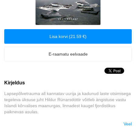
Klassika
Krimilood
Lisa korvi (21.59 €)
Kriminaalromaanid ja põnevikud
Lasteraamatud
E-raamatu eelvaade
Reisimine
Kirjeldus
Romantika
Lapsepõlvetrauma all kannatav uurija ja kadunud laste otsimisega
Tervis ja elustiil
tegeleva üksuse juht Hildur Rúnarsdóttir võitleb ängistuse vastu
Islandi kõrvalises maanurgas, linnadest kaugel fjordistikus
paiknevas asulas.
Ulme
Hilduri töökaaslaseks saabub soomlasest politseipraktikant Jakob
Veel
Väliskirjandus
Johanson, kes on läinud Islandile pakku teda tabanud
saatuselöökide eest. Jakob märkab varsti, et looduskaunite