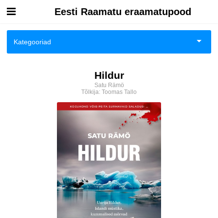
Eesti Raamatu eraamatupood
Esileht
Kategooriad
Logi sisse
Ajalugu
Hildur
Kuidas osta
Satu Rämö
Ajalugu/sõjandus
Tõlkija:
Toomas Tallo
Kuidas lugeda
Biograafiad ja memuaarid
Eesti autorid
Eneseabi ja vaimsus
Fantaasia
Ilukirjandus