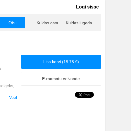
Logi sisse
Kuidas osta
Kuidas lugeda
Lisa korvi (18.78 €)
a
E-raamatu eelvaade
selgeks,
Veel
id Sævar
itunud
avad