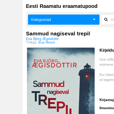
Eesti Raamatu eraamatupood
Kategooriad
Ajalugu
Sammud nagiseval trepil
Eva Björg Ægisdóttir
Ajalugu/sõjandus
Tõlkija:
Eva Nooni
Kirjeld
Biograafiad ja memuaarid
Uue sõlt
Eesti autorid
esimene 
Eneseabi ja vaimsus
Kui Islan
et tegemi
Fantaasia
Pärast l
Ilukirjandus
ja Hörður
Kirjasta
jahmatav
Klassika
Ilmumis
Elma ja 
Krimilood