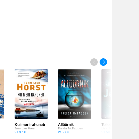
ebüüt.
rastest
aid
eab seda
argnema
Kui meri rahuneb
Allüürnik
Tol ööl, kui ta kadus
Jørn Lier Horst
Freida McFadden
Lisa Jewell
21.97 €
21.97 €
21.59 €
kem kui