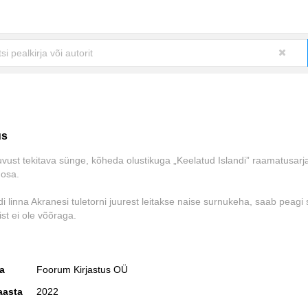
us
uvust tekitava sünge, kõheda olustikuga „Keelatud Islandi” raamatusarj
osa.
di linna Akranesi tuletorni juurest leitakse naise surnukeha, saab peagi 
st ei ole võõraga.
õppenud suhet kodulinna naasnud politseiuurija Elma ning tema kolleeg
 alustavad keerulist uurimist, mis paljastab surnud naise minevikus pe
ja
Foorum Kirjastus OÜ
a saladuse, mille mõjud ulatuvad tänapäeva …
aasta
2022
tema meeskond toovad päevavalgele kaua varjatud kuriteod, mis raput